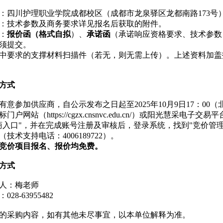
：四川护理职业学院成都校区（成都市龙泉驿区龙都南路173号）
：技术参数及商务要求详见报名后获取的附件。
：
报价函（格式自拟
）、
承诺函
（承诺响应资格要求、技术参数
须提交。
中要求的支撑材料扫描件（若无，则无需上传）。上述资料加盖
方式
有意参加供应商，自公示发布之日起至2025年10月9日17：0
户网站（https://cgzx.cnsnvc.edu.cn/）或阳光慧采电子交易平台官
商入口"，并在完成账号注册及审核后，登录系统，找到"竞价管理
技术支持电话：4006189722）。
竞价项目报名、报价均免费。
方式
人：梅老师
28-63955482
的采购内容，如有其他未尽事宜，以本单位解释为准。